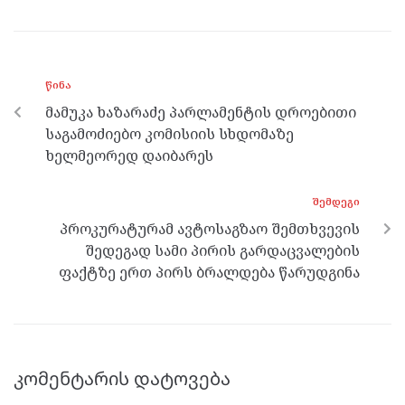
ce
itt
se
e
at
b
er
n
gr
s
o
g
a
A
ᲬᲘᲜᲐ
o
er
m
p
მამუკა ხაზარაძე პარლამენტის დროებითი
k
p
საგამოძიებო კომისიის სხდომაზე
ხელმეორედ დაიბარეს
ᲨᲔᲛᲓᲔᲒᲘ
პროკურატურამ ავტოსაგზაო შემთხვევის
შედეგად სამი პირის გარდაცვალების
ფაქტზე ერთ პირს ბრალდება წარუდგინა
კომენტარის დატოვება