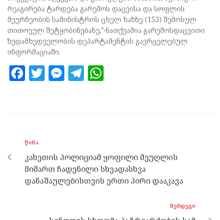
რეაგირება ტარდება გარემოს დაცვისა და სოფლის
მეურნეობის სამინისტროს ცხელ ხაზზე (153) შემოსულ
თითოეულ შეტყობინებაზე,”-ნათქვამია გარემოსდაცვითი
ზედამხედველობის დეპარტამენტის გავრცელებულ
ინფორმაციაში.
F
T
M
T
W
a
w
es
el
h
ce
itt
se
e
at
b
er
n
gr
s
o
g
a
A
ᲬᲘᲜᲐ
o
er
m
p
კახეთის პოლიციამ ყოფილი მეუღლის
k
p
მიმართ ჩადენილი სხვადასხვა
დანაშაულებისთვის ერთი პირი დააკავა
ᲨᲔᲛᲓᲔᲒᲘ