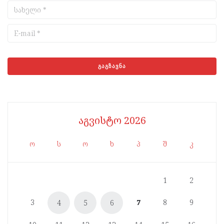
აგვისტო 2026
ო
ს
ო
ხ
პ
შ
კ
1
2
3
7
8
9
4
5
6