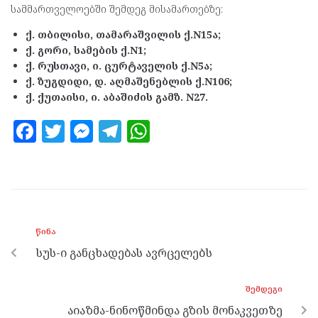
სამმართველოებში შემდეგ მისამართებზე:
ქ. თბილისი, თამარაშვილის ქ.N15ა;
ქ. გორი, სამების ქ.N1;
ქ. რუსთავი, ი. ცურტაველის ქ.N5ა;
ქ. ზუგდიდი, დ. აღმაშენებლის ქ.N106;
ქ. ქუთაისი, ი. აბაშიძის გამზ. N27.
F
T
M
T
W
a
w
es
el
h
ce
itt
se
e
at
b
er
n
gr
s
o
g
a
A
ᲬᲘᲜᲐ
o
er
m
p
სუს-ი განცხადებას ავრცელებს
k
p
ᲨᲔᲛᲓᲔᲒᲘ
აიაზმა-ნინოწმინდა გზის მონაკვეთზე