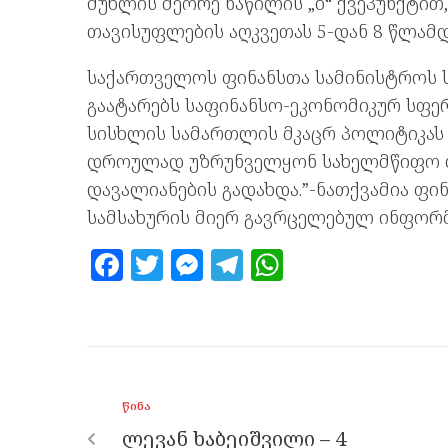
მუხლის მეორე ნაწილის „ბ“ ქვეპუნქტით
თავისუფლების აღკვეთას 5-დან 8 წლამდ
საქართველოს ფინანსთა სამინისტროს 
გაატარებს საფინანსო-ეკონომიკურ სფე
სისხლის სამართლის მკაცრ პოლიტიკას 
დროულად უზრუნველყონ სახელმწიფო ბი
დავალიანების გადახდა.”-ნათქვამია ფი
სამსახურის მიერ გავრცელებულ ინფორმ
F
T
M
T
W
a
w
es
el
h
ce
itt
se
e
at
b
er
n
gr
s
o
g
a
A
ᲬᲘᲜᲐ
o
er
m
p
ლევან ხაბეიშვილი – 4