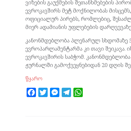
ვიზების გაუქმების შეთანხმებების პირო
ევროკავშირს მეტ მოქნილობას მისცემს
ოფიციალურ პირებს, რომლებიც, შესაძლ
მიერ ადამიანის უფლებების დარღვევაზე 
კანონმდებლობა პლენარულ სხდომაზე 51
ევროპარლამენტარმა კი თავი შეიკავა.
ევროკავშირის საბჭომ. კანონმდებლობ
ჟურნალში გამოქვეყნებიდან 20 დღის შე
წყარო
F
T
M
T
W
a
w
es
el
h
ce
itt
se
e
at
b
er
n
gr
s
o
g
a
A