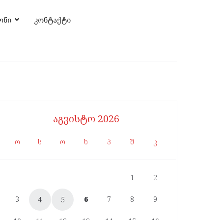
ონი
კონტაქტი
აგვისტო 2026
ო
ს
ო
ხ
პ
შ
კ
1
2
3
6
7
8
9
4
5