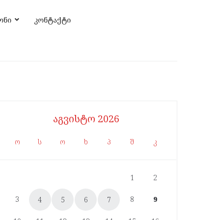
ონი
კონტაქტი
აგვისტო 2026
ო
ს
ო
ხ
პ
შ
კ
1
2
3
8
9
4
5
6
7