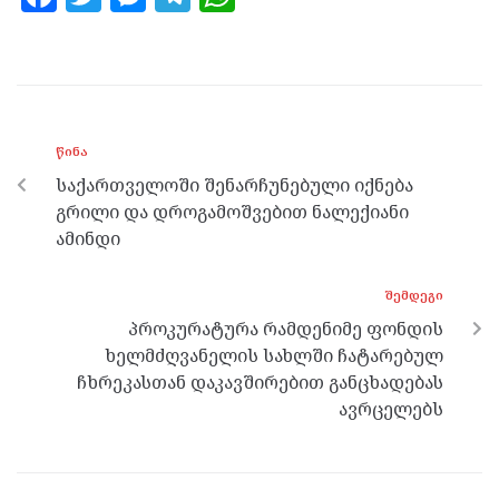
a
w
es
el
h
ce
itt
se
e
at
b
er
n
gr
s
o
g
a
A
ᲬᲘᲜᲐ
o
er
m
p
საქართველოში შენარჩუნებული იქნება
k
p
გრილი და დროგამოშვებით ნალექიანი
ამინდი
ᲨᲔᲛᲓᲔᲒᲘ
პროკურატურა რამდენიმე ფონდის
ხელმძღვანელის სახლში ჩატარებულ
ჩხრეკასთან დაკავშირებით განცხადებას
ავრცელებს