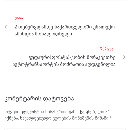
b
er
n
gr
s
o
g
a
A
ᲬᲘᲜᲐ
o
er
m
p
2 თებერვლამდე საქართველოში უნალექო
k
p
ამინდია მოსალოდნელი
ᲨᲔᲛᲓᲔᲒᲘ
გუდაური(ფოსტა)-კობის მონაკვეთზე
ავტოტრანსპორტის მოძრაობა აღდგენილია
კომენტარის დატოვება
თქვენი ელფოსტის მისამართი გამოქვეყნებული არ
იქნება.
სავალდებულო ველების მონიშვნის ნიშანი
*