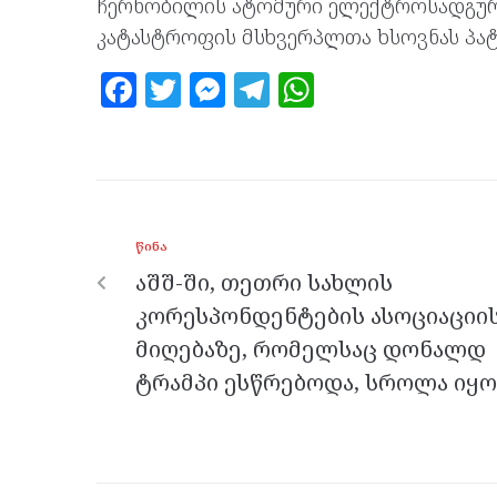
ჩერნობილის ატომური ელექტროსადგური
კატასტროფის მსხვერპლთა ხსოვნას პატი
F
T
M
T
W
a
w
es
el
h
ce
itt
se
e
at
b
er
n
gr
s
o
g
a
A
ᲬᲘᲜᲐ
o
er
m
p
აშშ-ში, თეთრი სახლის
k
p
კორესპონდენტების ასოციაციი
მიღებაზე, რომელსაც დონალდ
ტრამპი ესწრებოდა, სროლა იყო