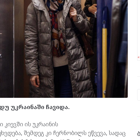
დუ უკრაინაში ჩავიდა.
 კიევში ის უკრაინის
ვდება, შემდეგ კი ჩერნობილს ეწვევა, სადაც