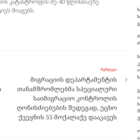
ს კატასტროფის მე-40 წლისთავზე
ვს მიაგებს.
გ
რ
ს
კ
ᲨᲔᲛᲓᲔᲒᲘ
ს
მიგრაციის დეპარტამენტის
ს
თანამშრომლებმა სპეციალური
გ
საიმიგრაციო კონტროლის
ა
ს
ღონისძიებების შედეგად, უცხო
ქვეყნის 55 მოქალაქე დააკავეს
ა