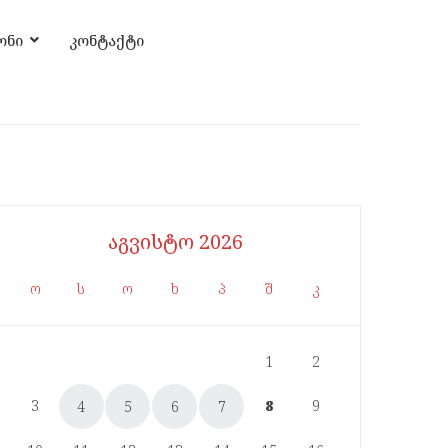
ონი
კონტაქტი
აგვისტო 2026
ო
ს
ო
ხ
პ
შ
კ
1
2
3
8
9
4
5
6
7