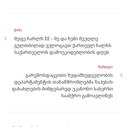
ce
itt
se
e
at
b
er
n
gr
s
o
g
a
A
ᲬᲘᲜᲐ
o
er
m
p
მეფე ჩარლზ III – მე და ჩემი მეუღლე
k
p
გულთბილად ვულოცავთ ქართველ ხალხს
საქართველოს დამოუკიდებლობის დღეს
ᲨᲔᲛᲓᲔᲒᲘ
გარემოსდაცვითი ზედამხედველობის
დეპარტამენტის თანამშრომლებმა ზაჰესის
დასახლების მიმდებარედ უკანონო სახერხი
საამქრო გამოავლინეს