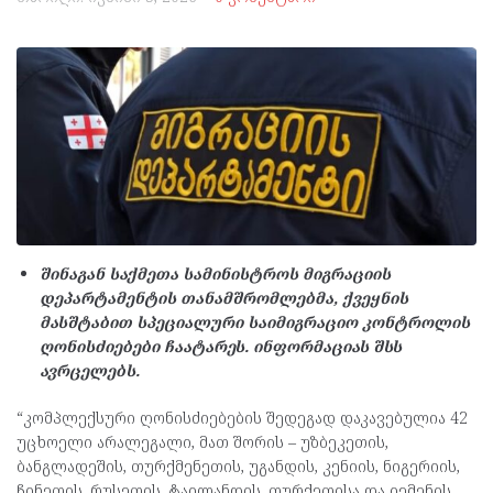
შინაგან საქმეთა სამინისტროს მიგრაციის
დეპარტამენტის თანამშრომლებმა, ქვეყნის
მასშტაბით სპეციალური საიმიგრაციო კონტროლის
ღონისძიებები ჩაატარეს. ინფორმაციას შსს
ავრცელებს.
“კომპლექსური ღონისძიებების შედეგად დაკავებულია 42
უცხოელი არალეგალი, მათ შორის – უზბეკეთის,
ბანგლადეშის, თურქმენეთის, უგანდის, კენიის, ნიგერიის,
ჩინეთის, რუსეთის, ტაილანდის, თურქეთისა და იემენის