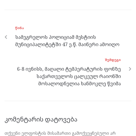
ce
itt
se
e
at
b
er
n
gr
s
o
g
a
A
ᲬᲘᲜᲐ
o
er
m
p
სამეგრელოს პოლიციამ მესტიის
k
p
მუნიციპალიტეტში 47 ე.წ. მაინერი ამოიღო
ᲨᲔᲛᲓᲔᲒᲘ
6-8 ივნისს, მაღალი ტემპერატურის ფონზე
საქართველოს ცალკეულ რაიონში
მოსალოდნელია ხანმოკლე წვიმა
კომენტარის დატოვება
თქვენი ელფოსტის მისამართი გამოქვეყნებული არ