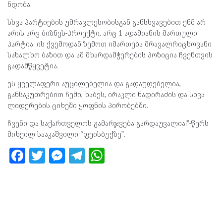
ნდობა.
სხვა პარტიების უმრავლესობისგან განსხვავებით ენმ არ
არის არც ბიზნეს-პროექტი, არც 1 ადამიანის მართული
პარტია. ის ქვემოდან ზემოთ იმართება მრავალრიცხოვანი
სახალხო ბაზით და ამ მხარდამჭერების პოზიცია ჩვენთვის
გადამწყვეტია.
ეს ყველაფერი აუცილებელია და გადაუდებელია,
განსაკუთრებით ჩემი, ხაბეს, ირაკლი ნადირაძის და სხვა
ლიდერების ციხეში ყოფნის პირობებში.
ჩვენი და საქართველოს გამარჯვება გარდაუვალია!”-წერს
მიხეილ სააკაშვილი “ფეისბუქზე”.
F
T
M
T
W
a
w
es
el
h
ce
itt
se
e
at
b
er
n
gr
s
o
g
a
A