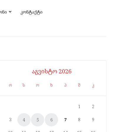
ონი
კონტაქტი
აგვისტო 2026
ო
ს
ო
ხ
პ
შ
კ
1
2
3
7
8
9
4
5
6