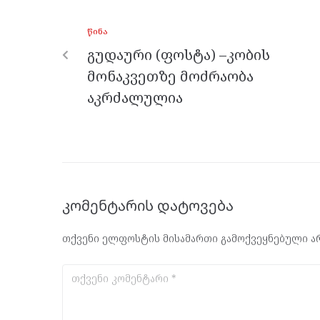
o
g
a
A
ᲬᲘᲜᲐ
o
er
m
p
გუდაური (ფოსტა) –კობის
k
p
მონაკვეთზე მოძრაობა
აკრძალულია
კომენტარის დატოვება
თქვენი ელფოსტის მისამართი გამოქვეყნებული არ