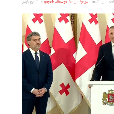
კატეგორია:
დღის ამბავი
,
პოლიტიკა
თარიღი:
აპ