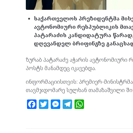
საქართველოს პრეზიდენტმა მიხ
ავტონომიური რესპუბლიკის მთა
პატარაძის კანდიდატურა წარადგი
დღევანდელ ბრიფინგზე განაცხად
ზურაბ პატარაძე აჭარის ავტონომიური
პოსტს მანამდეც იკავებდა.
ინფორმაციისთვის: პრემიერ-მინისტრმა
თავმჯდომარე სულხან თამაზაშვილი შინ
F
T
M
T
W
a
w
es
el
h
ce
itt
se
e
at
b
er
n
gr
s