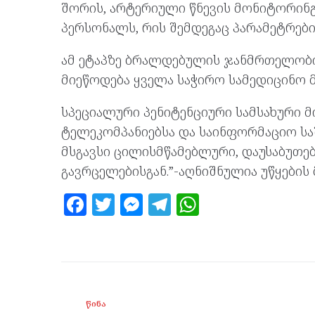
შორის, არტერიული წნევის მონიტორინგ
პერსონალს, რის შემდეგაც პარამეტრები
ამ ეტაპზე ბრალდებულის ჯანმრთელობი
მიეწოდება ყველა საჭირო სამედიცინო მ
სპეციალური პენიტენციური სამსახური
ტელეკომპანიებსა და საინფორმაციო სა
მსგავსი ცილისმწამებლური, დაუსაბუთე
გავრცელებისგან.”-აღნიშნულია უწყების
F
T
M
T
W
a
w
es
el
h
ce
itt
se
e
at
b
er
n
gr
s
o
g
a
A
ᲬᲘᲜᲐ