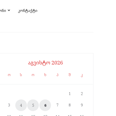
ონი
კონტაქტი
აგვისტო 2026
ო
ს
ო
ხ
პ
შ
კ
1
2
3
7
8
9
4
5
6