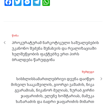
F
T
M
T
W
a
w
es
el
h
ce
itt
se
e
at
b
er
n
gr
s
o
g
a
A
ᲬᲘᲜᲐ
o
er
m
p
პროკურატურამ ნარკოტიკული საშუალებების
k
p
უკანონო შეძენა შენახვის და რეალიზაციაში
ხელშეწყობის ფაქტებზე ერთ პირს
ბრალდება წარუდგინა
ᲨᲔᲛᲓᲔᲒᲘ
სისხლისსამართლებრივი დევნა დაიწყო
მიხეილ სააკაშვილის, გიორგი ვაშაძის, ნიკა
გვარამიას, ნიკანორ მელიას, ზურაბ გირჩი
ჯაფარიძის, ელენე ხოშტარიას, მამუკა
ხაზარაძის და ბადრი ჯაფარიძის მიმართ