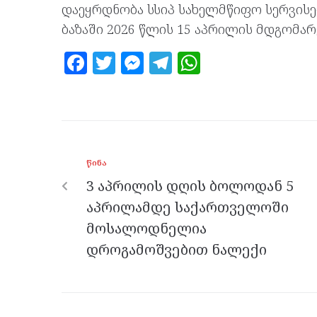
დაეყრდნობა სსიპ სახელმწიფო სერვისე
ბაზაში 2026 წლის 15 აპრილის მდგომა
F
T
M
T
W
a
w
es
el
h
ce
itt
se
e
at
b
er
n
gr
s
o
g
a
A
ᲬᲘᲜᲐ
o
er
m
p
3 აპრილის დღის ბოლოდან 5
k
p
აპრილამდე საქართველოში
მოსალოდნელია
დროგამოშვებით ნალექი