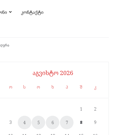
ონი
კონტაქტი
ზღვრა
აგვისტო 2026
ო
ს
ო
ხ
პ
შ
კ
1
2
3
8
9
4
5
6
7