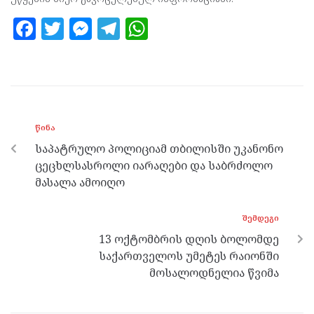
F
T
M
T
W
a
w
es
el
h
ce
itt
se
e
at
b
er
n
gr
s
o
g
a
A
ᲬᲘᲜᲐ
o
er
m
p
საპატრულო პოლიციამ თბილისში უკანონო
k
p
ცეცხლსასროლი იარაღები და საბრძოლო
მასალა ამოიღო
ᲨᲔᲛᲓᲔᲒᲘ
13 ოქტომბრის დღის ბოლომდე
საქართველოს უმეტეს რაიონში
მოსალოდნელია წვიმა