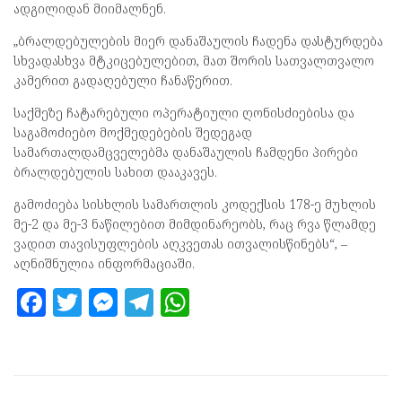
ადგილიდან მიიმალნენ.
„ბრალდებულების მიერ დანაშაულის ჩადენა დასტურდება
სხვადასხვა მტკიცებულებით, მათ შორის სათვალთვალო
კამერით გადაღებული ჩანაწერით.
საქმეზე ჩატარებული ოპერატიული ღონისძიებისა და
საგამოძიებო მოქმედებების შედეგად
სამართალდამცველებმა დანაშაულის ჩამდენი პირები
ბრალდებულის სახით დააკავეს.
გამოძიება სისხლის სამართლის კოდექსის 178-ე მუხლის
მე-2 და მე-3 ნაწილებით მიმდინარეობს, რაც რვა წლამდე
ვადით თავისუფლების აღკვეთას ითვალისწინებს“, –
აღნიშნულია ინფორმაციაში.
F
T
M
T
W
a
w
es
el
h
ce
itt
se
e
at
b
er
n
gr
s