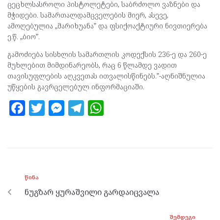
ცეცხლსასროლი პისტოლეტები, საბრძოლო ვაზნები და
მჭიდები. სამართალდამცველების მიერ, ასევე,
ამოღებულია „მარიხუანა” და ფსიქოაქტიური ნივთიერება
ე.წ. „ბიო”.
გამოძიება სისხლის სამართლის კოდექსის 236-ე და 260-ე
მუხლებით მიმდინარეობს, რაც 6 წლამდე ვადით
თავისუფლების აღკვეთას ითვალისწინებს.”-აღნიშნულია
უწყების გავრცელებულ ინფორმაციაში.
F
T
M
T
W
a
w
es
el
h
ce
itt
se
e
at
b
er
n
gr
s
o
g
a
A
ᲬᲘᲜᲐ
o
er
m
p
ნუგზარ ყურაშვილი გარდაიცვალა
k
p
ᲨᲔᲛᲓᲔᲒᲘ