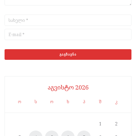
აგვისტო 2026
ო
ს
ო
ხ
პ
შ
კ
1
2