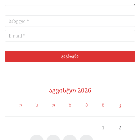
აგვისტო 2026
ო
ს
ო
ხ
პ
შ
კ
1
2