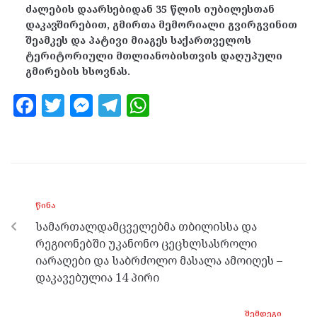
ძალების დაარსებიდან 35 წლის იუბილესთან
დაკავშირებით, გმირთა მემორიალი გვირგვინით
შეამკეს და პატივი მიაგეს საქართველოს
ტერიტორიული მთლიანობისთვის დაღუპული
გმირების ხსოვნას.
F
T
M
T
W
a
w
es
el
h
ce
itt
se
e
at
b
er
n
gr
s
o
g
a
A
ᲬᲘᲜᲐ
o
er
m
p
სამართალდამცველებმა თბილისსა და
k
p
რეგიონებში უკანონო ცეცხლსასროლი
იარაღები და საბრძოლო მასალა ამოიღეს –
დაკავებულია 14 პირი
ᲨᲔᲛᲓᲔᲒᲘ