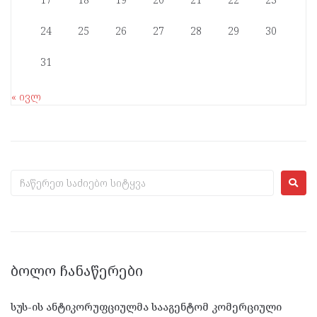
24
25
26
27
28
29
30
31
« ივლ
ᲑᲝᲚᲝ ᲩᲐᲜᲐᲬᲔᲠᲔᲑᲘ
სუს-ის ანტიკორუფციულმა სააგენტომ კომერციული