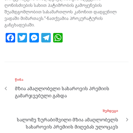
ღონისძიების სახით პატიმრობის გამოყენების
შუამდგომლობით სასამართლოს კანონით დადგენილ
ვადაში მიმართავს.”-ნათქვამია პროკურატურის
განცხადებაში.
F
T
M
T
W
a
w
es
el
h
ce
itt
se
e
at
b
er
n
gr
s
o
g
a
A
ᲬᲘᲜᲐ
o
er
m
p
მზია ამაღლობელი სახაროვის პრემიის
k
p
გამარჯვებული გახდა
ᲨᲔᲛᲓᲔᲒᲘ
სალომე ზურაბიშვილი მზია ამაღლობელს
სახაროვის პრემიის მიღებას ულოცავს