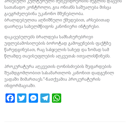
არსებული კულტურული მემკვიდრეობის ძეგლის დაცვის
სათანადო კონტროლი, გია ონიანს საშუალება მისცა
გაეგრძელებინა უკანონო მშენებლობა.
ბრალდებულთა აღნიშნული ქმედებით, არსებითად
დაირღვა სახელმწიფოს კანონიერი ინტერესი.
დაკავებულებს ბრალდება სამსახურებრივი
უფლებამოსილების ბოროტად გამოყენების ფაქტზე
წარედგინებათ, რაც სასჯელის სახედ და ზომად სამ
წლამდე თავისუფლების აღკვეთას ითვალისწინებს.
პროკურატურა აღკვეთის ღონისძიების შეფარდების
შუამდგომლობით სასამართლოს კანონით დადგენილ
ვადაში მიმართავს.”-ნათქვამია პროკურატურის
ინფორმაციაში.
F
T
M
T
W
a
w
es
el
h
ce
itt
se
e
at
b
er
n
gr
s