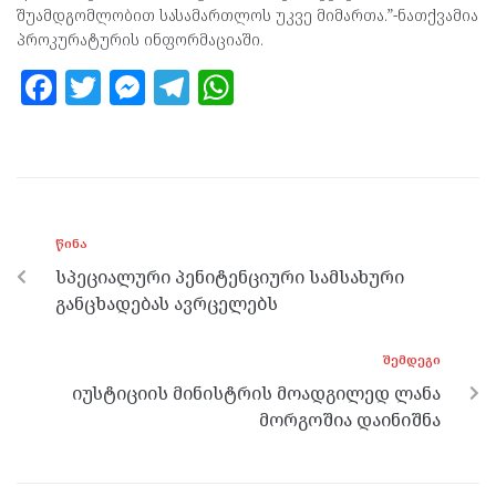
შუამდგომლობით სასამართლოს უკვე მიმართა.”-ნათქვამია
პროკურატურის ინფორმაციაში.
F
T
M
T
W
a
w
es
el
h
ce
itt
se
e
at
b
er
n
gr
s
o
g
a
A
ᲬᲘᲜᲐ
o
er
m
p
სპეციალური პენიტენციური სამსახური
k
p
განცხადებას ავრცელებს
ᲨᲔᲛᲓᲔᲒᲘ
იუსტიციის მინისტრის მოადგილედ ლანა
მორგოშია დაინიშნა