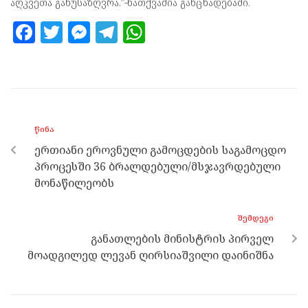
აღკვეთა განუსაზღვრა.”-ნათქვამია განცხადებაში.
F
T
M
T
W
a
w
es
el
h
ce
itt
se
e
at
b
er
n
gr
s
o
g
a
A
ᲬᲘᲜᲐ
o
er
m
p
ერთიანი ეროვნული გამოცდების საგამოცდო
k
p
პროცესში 36 ბრალდებული/მსჯავრდებული
მონაწილეობს
ᲨᲔᲛᲓᲔᲒᲘ
განათლების მინისტრის პირველ
მოადგილედ ლევან ღირსიაშვილი დაინიშნა