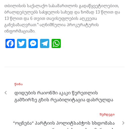
თბილისის საქალაქო სასამართლოს გადაწყვეტილებით,
ბრალდებულებს სასჯელის სახედ და ზომად 13 წლით და
13 წლით და 6 თვით თავისუფლების აღკვეთა
განესაზაღვრათ.”-აღნიშნულია პროკურატურის
ინფორმაციაში.
F
T
M
T
W
a
w
es
el
h
ce
itt
se
e
at
b
er
n
gr
s
o
g
a
A
ᲬᲘᲜᲐ
o
er
m
p
დიდუბის რაიონში აკაკი წერეთლის
k
p
გამზირზე გზის რეაბილიტაცია დასრულდა
ᲨᲔᲛᲓᲔᲒᲘ
“ოცნება“ პარტიის პოლიტსაბჭოს სხდომასა