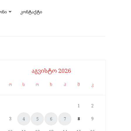
ონი
კონტაქტი
აგვისტო 2026
ო
ს
ო
ხ
პ
შ
კ
1
2
3
8
9
4
5
6
7