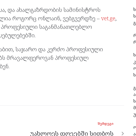
სა, და ახალგაზრდობის სამინისტროს
ელია როგორც ონლაინ, ვებგვერდზე –
vet.ge
,
გ
დ პროფესიული საგანმანათლებლო
სებულებებში.
რ
აბით, საჯარო და კერძო პროფესიული
ს
ებს მრავალფეროვან პროფესიულ
კ
ენ.
ს
გ
ა
ს
ᲨᲔᲛᲓᲔᲒᲘ
უახლოეს დღეებში სითბოს
ა