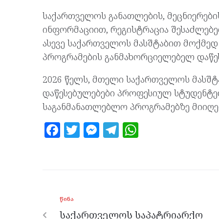
საქართველოს განათლების, მეცნიერები
ინფორმაციით, რეგისტრაცია შესაძლებ
ასევე საქართველოს მასშტაბით მოქმე
პროგრამების განმახორციელებელ დაწე
2026 წელს, მთელი საქართველოს მასშტ
დაწესებულებები პროფესიულ სტუდენტ
საგანმანათლებლო პროგრამებზე მიიღებ
F
T
M
T
W
a
w
es
el
h
ce
itt
se
e
at
b
er
n
gr
s
o
g
a
A
ᲬᲘᲜᲐ
o
er
m
p
საქართველოს საპატრიარქო