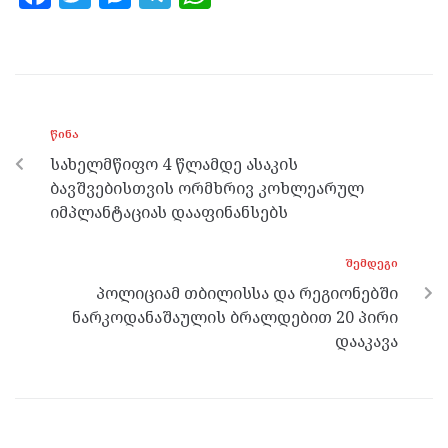
a
w
es
el
h
ce
itt
se
e
at
b
er
n
gr
s
o
g
a
A
ᲬᲘᲜᲐ
o
er
m
p
სახელმწიფო 4 წლამდე ასაკის
k
p
ბავშვებისთვის ორმხრივ კოხლეარულ
იმპლანტაციას დააფინანსებს
ᲨᲔᲛᲓᲔᲒᲘ
პოლიციამ თბილისსა და რეგიონებში
ნარკოდანაშაულის ბრალდებით 20 პირი
დააკავა