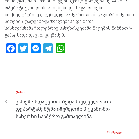
ბრძოლას, მათ შორის ინტენსიურად ტარდება შესაბამის
ოპერატიული ღონისძიებები და საგამოძიებო
მოქმედებები ე.წ. ქურდულ სამყაროსთან კავშირში მყოფი
პირების დადგენა-გამოვლენისა და მათი
სისხლისსამართლებრივ პასუხისგებაში მიცემის მიზნით.”-
განაცხადა დავით კიკნაძემ.
F
T
M
T
W
a
w
es
el
h
ce
itt
se
e
at
b
er
n
gr
s
o
g
a
A
ᲬᲘᲜᲐ
o
er
m
p
გარემოსდაცვითი ზედამხედველობის
k
p
დეპარტამენტმა იმერეთში 3 უკანონო
სახერხი საამქრო გამოავლინა
ᲨᲔᲛᲓᲔᲒᲘ