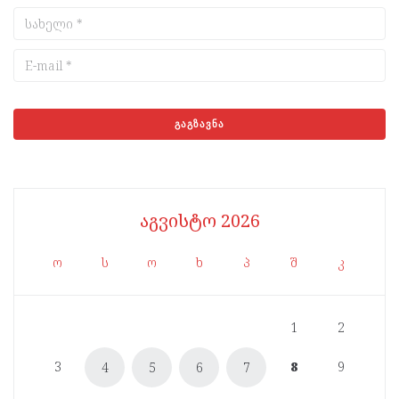
აგვისტო 2026
ო
ს
ო
ხ
პ
შ
კ
1
2
3
8
9
4
5
6
7