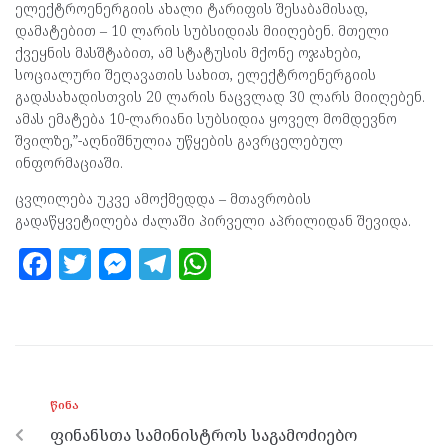
ელექტროენერგიის ახალი ტარიფის შესაბამისად,
დამატებით – 10 ლარის სუბსიდიას მიიღებენ. მთელი
ქვეყნის მასშტაბით, ამ სტატუსის მქონე ოჯახები,
სოციალური შეღავათის სახით, ელექტროენერგიის
გადასახადისთვის 20 ლარის ნაცვლად 30 ლარს მიიღებენ.
ამას ემატება 10-ლარიანი სუბსიდია ყოველ მომდევნო
შვილზე,”-აღნიშნულია უწყების გავრცელებულ
ინფორმაციაში.
ცვლილება უკვე ამოქმედდა – მთავრობის
გადაწყვეტილება ძალაში პირველი აპრილიდან შევიდა.
F
T
M
T
W
a
w
es
el
h
ce
itt
se
e
at
b
er
n
gr
s
o
g
a
A
ᲬᲘᲜᲐ
o
er
m
p
ფინანსთა სამინისტროს საგამოძიებო