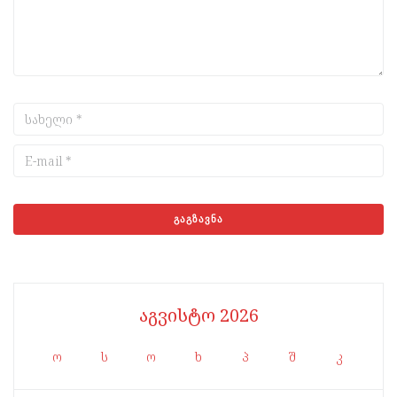
აგვისტო 2026
ო
ს
ო
ხ
პ
შ
კ