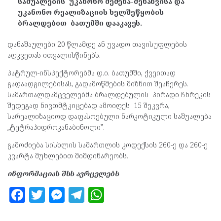
საშუალების უკანონო შეძენა-შენახვისა და
უკანონო რეალიზაციის ხელშეწყობის
ბრალდებით ბათუმში დააკავეს.
დანაშაულები 20 წლამდე ან უვადო თავისუფლების
აღკვეთას ითვალისწინებს.
პატრულ-ინსპექტორებმა დ.ი. ბათუმში, ქვეითად
გადაადგილებისას, გადამოწმების მიზნით შეაჩერეს.
სამართალდამცველებმა ბრალდებულის პირადი ჩხრეკის
შედეგად ნივთმტკიცებად ამოიღეს 15 შეკვრა,
სარეალიზაციოდ დაფასოებული ნარკოტიკული საშუალება
„ტეტრაჰიდროკანაბინოლი”.
გამოძიება სისხლის სამართლის კოდექსის 260-ე და 260-ე
კვარტა მუხლებით მიმდინარეობს.
ინფორმაციას შსს ავრცელებს
F
T
M
T
W
a
w
es
el
h