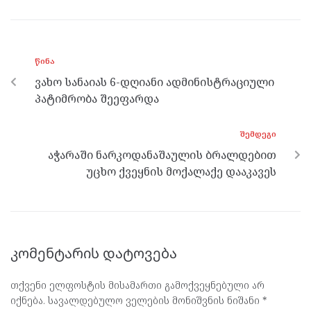
ce
itt
se
e
at
b
er
n
gr
s
o
g
a
A
ᲬᲘᲜᲐ
o
er
m
p
ვახო სანაიას 6-დღიანი ადმინისტრაციული
k
p
პატიმრობა შეეფარდა
ᲨᲔᲛᲓᲔᲒᲘ
აჭარაში ნარკოდანაშაულის ბრალდებით
უცხო ქვეყნის მოქალაქე დააკავეს
კომენტარის დატოვება
თქვენი ელფოსტის მისამართი გამოქვეყნებული არ
იქნება.
სავალდებულო ველების მონიშვნის ნიშანი
*