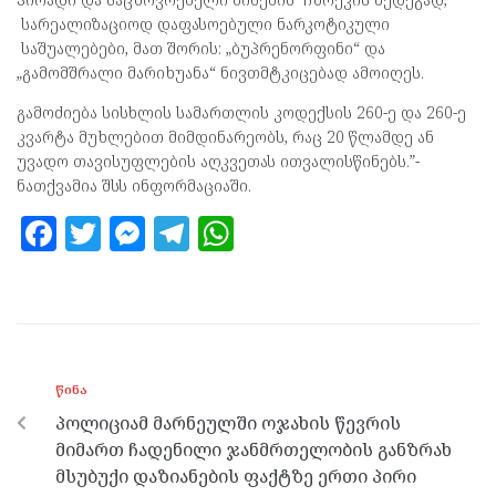
სარეალიზაციოდ დაფასოებული ნარკოტიკული
საშუალებები, მათ შორის: „ბუპრენორფინი“ და
„გამომშრალი მარიხუანა“ ნივთმტკიცებად ამოიღეს.
გამოძიება სისხლის სამართლის კოდექსის 260-ე და 260-ე
კვარტა მუხლებით მიმდინარეობს, რაც 20 წლამდე ან
უვადო თავისუფლების აღკვეთას ითვალისწინებს.”-
ნათქვამია შსს ინფორმაციაში.
F
T
M
T
W
a
w
es
el
h
ce
itt
se
e
at
b
er
n
gr
s
o
g
a
A
ᲬᲘᲜᲐ
o
er
m
p
პოლიციამ მარნეულში ოჯახის წევრის
k
p
მიმართ ჩადენილი ჯანმრთელობის განზრახ
მსუბუქი დაზიანების ფაქტზე ერთი პირი