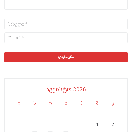
აგვისტო 2026
ო
ს
ო
ხ
პ
შ
კ
1
2