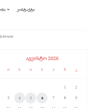
ონი
კონტაქტი
ე დააკავა
აგვისტო 2026
ო
ს
ო
ხ
პ
შ
კ
1
2
3
7
8
9
4
5
6