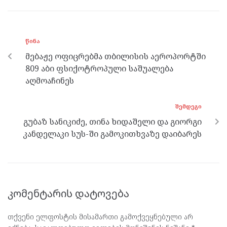
ce
itt
se
e
at
b
er
n
gr
s
o
g
a
A
ᲬᲘᲜᲐ
o
er
m
p
მებაჟე ოფიცრებმა თბილისის აეროპორტში
k
p
809 აბი ფსიქოტროპული საშუალება
აღმოაჩინეს
ᲨᲔᲛᲓᲔᲒᲘ
გუბაზ სანიკიძე, თინა ხიდაშელი და გიორგი
კანდელაკი სუს-ში გამოკითხვაზე დაიბარეს
კომენტარის დატოვება
თქვენი ელფოსტის მისამართი გამოქვეყნებული არ