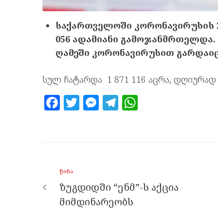
საქართველოში კორონავირუსის 2 
056 ადამიანი გამოჯანმრთელდა.
ღამეში კორონავირუსით გარდაიც
სულ ჩატარდა 1 871 116 აცრა, დღიურად 
F
T
M
T
W
a
w
es
el
h
ce
itt
se
e
at
b
er
n
gr
s
o
g
a
A
ᲬᲘᲜᲐ
o
er
m
p
ზუგდიდში “ენმ”-ს აქცია
k
p
მიმდინარეობს