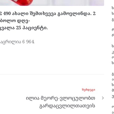
490 ახალი შემთხვევა გამოვლინდა. 2
გ
 ბოლო დღე-
ვალა 25 პაციენტი.
რ
აცრილია 6 964.
ს
კ
ს
გ
ა
ს
ᲨᲔᲛᲓᲔᲒᲘ
ილია მეორე-ვლოცულობთ
გარდაცვლილთათვის
ა