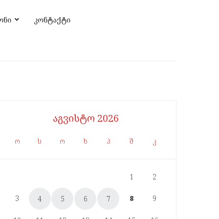
ონი
კონტაქტი
აგვისტო 2026
ო
ს
ო
ხ
პ
შ
კ
1
2
3
8
9
4
5
6
7