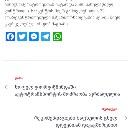
ბიზნესოპერატორებთან ჩატარდა 3580 სახელმწიფო
კონტროლი. სააგენტოს მიერ გამოვლენილია 32
არარეგისტრირებული საწარმო.”-ნათქვამია სეს-ის მიერ
გავრცელებულ ინფორმაციაში.
F
T
M
T
W
a
w
es
el
h
ce
itt
se
e
at
b
er
n
gr
s
o
g
a
A
ᲬᲘᲜᲐ
o
er
m
p
სოფელ გიორგიწმინდაში
k
p
ავტოტრანსპორტის მოძრაობა აკრძალულია
ᲨᲔᲛᲓᲔᲒᲘ
რეკომენდაციები ზაფხულის ცხელ
დღეებთან დაკავშირებით