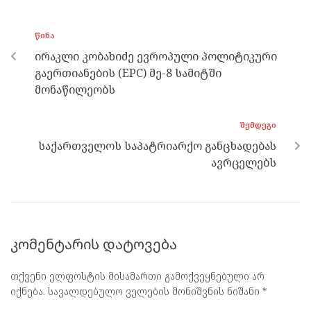
b
er
n
gr
s
o
g
a
A
ᲬᲘᲜᲐ
o
er
m
p
ირაკლი კობახიძე ევროპული პოლიტიკური
k
p
გაერთიანების (EPC) მე-8 სამიტში
მონაწილეობს
ᲨᲔᲛᲓᲔᲒᲘ
საქართველოს საპატრიარქო განცხადებას
ავრცელებს
კომენტარის დატოვება
თქვენი ელფოსტის მისამართი გამოქვეყნებული არ
იქნება.
სავალდებულო ველების მონიშვნის ნიშანი
*