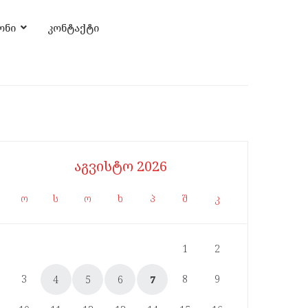
ონი
კონტაქტი
აგვისტო 2026
ო
ს
ო
ხ
პ
შ
კ
1
2
3
8
9
4
5
6
7