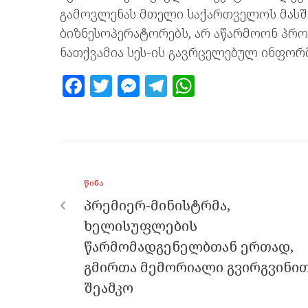
გამოვლენას მთელი საქართველოს მასშ
ბიზნესოპერატორებს, არ აწარმოონ პროდ
ნათქვამია სეს-ის გავრცელებულ ინფორმ
F
T
M
T
W
a
w
es
el
h
ce
itt
se
e
at
b
er
n
gr
s
o
g
a
A
ᲬᲘᲜᲐ
o
er
m
p
პრემიერ-მინისტრმა,
k
p
ხელისუფლების
წარმომადგენელბთან ერთად,
გმირთა მემორიალი გვირგვინი
შეამკო