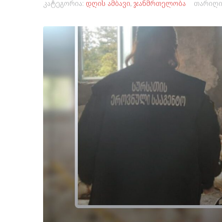
კატეგორია:
დღის ამბავი
,
ჯანმრთელობა
თარიღი