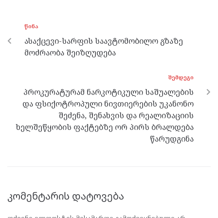
b
er
n
gr
s
o
g
a
A
ᲬᲘᲜᲐ
o
er
m
p
ასაქცევი-სარფის საავტომობილო გზაზე
k
p
მოძრაობა შეიზღუდება
ᲨᲔᲛᲓᲔᲒᲘ
პროკურატურამ ნარკოტიკული საშუალების
და ფსიქოტროპული ნივთიერების უკანონო
შეძენა, შენახვის და რეალიზაციის
ხელშეწყობის ფაქტებზე ორ პირს ბრალდება
წარუდგინა
კომენტარის დატოვება