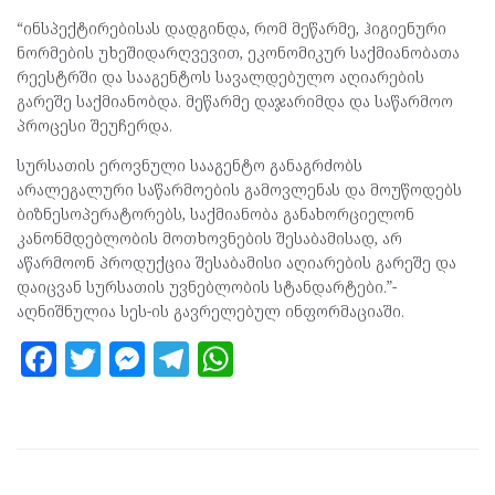
“ინსპექტირებისას დადგინდა, რომ მეწარმე, ჰიგიენური
ნორმების უხეშიდარღვევით, ეკონომიკურ საქმიანობათა
რეესტრში და სააგენტოს სავალდებულო აღიარების
გარეშე საქმიანობდა. მეწარმე დაჯარიმდა და საწარმოო
პროცესი შეუჩერდა.
სურსათის ეროვნული სააგენტო განაგრძობს
არალეგალური საწარმოების გამოვლენას და მოუწოდებს
ბიზნესოპერატორებს, საქმიანობა განახორციელონ
კანონმდებლობის მოთხოვნების შესაბამისად, არ
აწარმოონ პროდუქცია შესაბამისი აღიარების გარეშე და
დაიცვან სურსათის უვნებლობის სტანდარტები.”-
აღნიშნულია სეს-ის გავრელებულ ინფორმაციაში.
F
T
M
T
W
a
w
es
el
h
ce
itt
se
e
at
b
er
n
gr
s