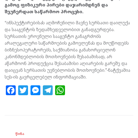
გამოც ფიზიკური პირები დაჯარიმდნენ და
შეუჩერდათ საწარმოო პროცესი.
“ინსპექტირებისას აღმოჩენილი მავნე სურსათი დაილუქა
და სააგენტოს ზედამხედველობით განადგურდება.
სურსათის ეროვნული სააგენტო განაგრძობს
არალეგალური საწარმოების გამოვლენას და მოუწოდებს
ბიზნესოპერატორებს, საქმიანობა განახორციელონ
კანონმდებლობის მოთხოვნების შესაბამისად, არ
აწარმოონ პროდუქცია შესაბამისი აღიარების გარეშე და
დაიცვან სურსათის უვნებლობის მოთხოვნები.”-ნატქვამია
სეს-ის გავრცელებულ ინფორმაციაში.
F
T
M
T
W
a
w
es
el
h
ce
itt
se
e
at
b
er
n
gr
s
o
g
a
A
ᲬᲘᲜᲐ