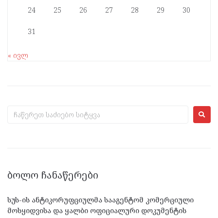
24
25
26
27
28
29
30
31
« ივლ
ᲑᲝᲚᲝ ᲩᲐᲜᲐᲬᲔᲠᲔᲑᲘ
სუს-ის ანტიკორუფციულმა სააგენტომ კომერციული
მოსყიდვისა და ყალბი ოფიციალური დოკუმენტის