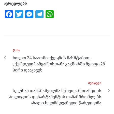
ავრცელებს
F
T
M
T
W
a
w
es
el
h
ce
itt
se
e
at
b
er
n
gr
s
o
g
a
A
ᲬᲘᲜᲐ
o
er
m
p
ბოლო 24 საათში, ქვეყნის მასშტაბით,
k
p
„ქურდულ სამყაროსთან“ კავშირში მყოფი 29
პირი დააკავეს
ᲨᲔᲛᲓᲔᲒᲘ
სულხან თამაზაშვილმა მცხეთა-მთიანეთის
პოლიციის დეპარტამენტის თანამშრომლებს
ახალი ხელმძღვანელი წარუდგინა