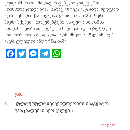
გლდანის რაიონში დაქირავებული კიდევ ერთი
კონსპირაციული ბინა, სადაც ჩხრეკა ჩატარდა. შედეგად
აღმოჩენილ იქნა სხვადასხვა ზომის კომპიუტერის
მიკროსქემები, დოკუმენტები და ფულადი თანხა.
მიმდინარეობს ამოღებული ნივთების კონკრეტული
მიზნობრიობის შესწავლა.”-აღნიშნულია უწყების მიერ
გავრცელებულ ინფორმაციაში.
F
T
M
T
W
a
w
es
el
h
ce
itt
se
e
at
b
er
n
gr
s
o
g
a
A
ᲬᲘᲜᲐ
o
er
m
p
კულტურული მემკვიდრეობის სააგენტო
k
p
განცხადებას ავრცელებს
ᲨᲔᲛᲓᲔᲒᲘ