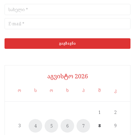
აგვისტო 2026
ო
ს
ო
ხ
პ
შ
კ
1
2
3
8
9
4
5
6
7