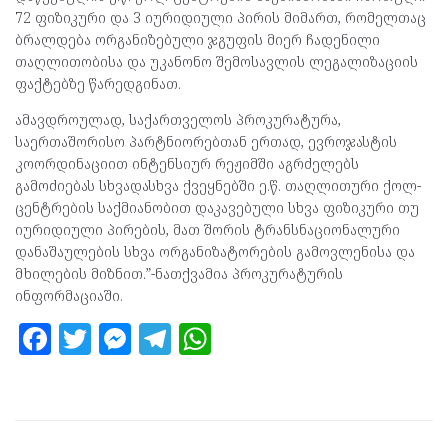
72 ფიზიკური და 3 იურიდიული პირის მიმართ, რომელთაც
ბრალდება ორგანიზებული ჯგუფის მიერ ჩადენილი
თაღლითობისა და უკანონო შემოსავლის ლეგალიზაციის
ფაქტებზე წარედგინათ.
ამავდროულად, საქართველოს პროკურატურა,
საერთაშორისო პარტნიორებთან ერთად, ევროჯასტის
კოორდინაციით ინტენსიურ რეჟიმში აგრძელებს
გამოძიებას სხვადასხვა ქვეყნებში ე.წ. თაღლითური ქოლ-
ცენტრების საქმიანობით დაკავებული სხვა ფიზიკური თუ
იურიდიული პირების, მათ შორის ტრანსნაციონალური
დანაშაულების სხვა ორგანიზატორების გამოვლენისა და
მხილების მიზნით.”-ნათქვამია პროკურატურის
ინფორმაციაში.
F
T
M
T
W
a
w
es
el
h
ce
itt
se
e
at
b
er
n
gr
s