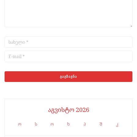
აგვისტო 2026
ო
ს
ო
ხ
პ
შ
კ