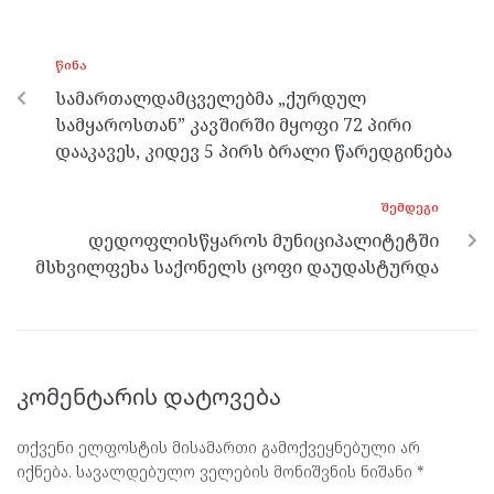
b
er
n
gr
s
o
g
a
A
ᲬᲘᲜᲐ
o
er
m
p
სამართალდამცველებმა „ქურდულ
k
p
სამყაროსთან” კავშირში მყოფი 72 პირი
დააკავეს, კიდევ 5 პირს ბრალი წარედგინება
ᲨᲔᲛᲓᲔᲒᲘ
დედოფლისწყაროს მუნიციპალიტეტში
მსხვილფეხა საქონელს ცოფი დაუდასტურდა
კომენტარის დატოვება
თქვენი ელფოსტის მისამართი გამოქვეყნებული არ
იქნება.
სავალდებულო ველების მონიშვნის ნიშანი
*