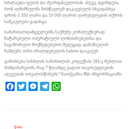
სძალავდა ფულს და ძვირფასეულობას. ასევე, დგინდება,
რომ აღნიშნულმა მოსწავლემ დაკავებულს სხვადასხვა
დროს 1 350 ლარი და 10 000 ლარის ღირებულების ოქროს
სამკაულები გადასცა.
სამართალდამცველებმა საქმეზე კომპლექსურად
ჩატარებული ოპერატიული ღონისძიებებისა და
საგამოძიებო მოქმედებების შედეგად, დანაშაულის
ჩამდენი პირი ბრალდებულის სახით დააკავეს.
გამოძიება სისხლის სამართლის კოდექსის 181-ე მუხლით
მიმდინარეობს, რაც 7 წლამდე ვადით თავისუფლების
აღკვეთას ითვალისწინებს.”-ნათქვამია შსს ინფორმაციაში.
F
T
M
T
W
a
w
es
el
h
ce
itt
se
e
at
b
er
n
gr
s
o
g
a
A
ᲬᲘᲜᲐ