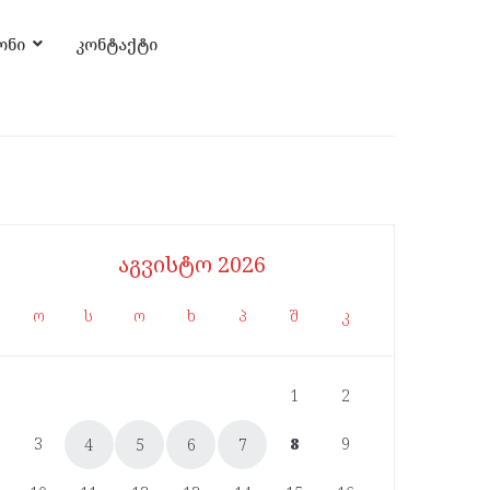
ონი
კონტაქტი
აგვისტო 2026
ო
ს
ო
ხ
პ
შ
კ
1
2
3
8
9
4
5
6
7