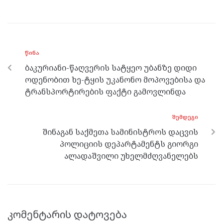
ce
itt
se
e
at
b
er
n
gr
s
o
g
a
A
ᲬᲘᲜᲐ
o
er
m
p
ბაკურიანი-წაღვერის სატყეო უბანზე დიდი
k
p
ოდენობით ხე-ტყის უკანონო მოპოვებისა და
ტრანსპორტირების ფაქტი გამოვლინდა
ᲨᲔᲛᲓᲔᲒᲘ
შინაგან საქმეთა სამინისტროს დაცვის
პოლიციის დეპარტამენტს გიორგი
ალადაშვილი უხელმძღვანელებს
კომენტარის დატოვება