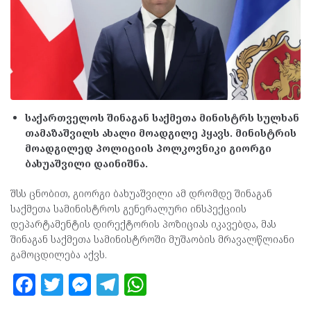
საქართველოს შინაგან საქმეთა მინისტრს სულხან
თამაზაშვილს ახალი მოადგილე ჰყავს. მინისტრის
მოადგილედ პოლიციის პოლკოვნიკი გიორგი
ბახუაშვილი დაინიშნა.
შსს ცნობით, გიორგი ბახუაშვილი ამ დრომდე შინაგან
საქმეთა სამინისტროს გენერალური ინსპექციის
დეპარტამენტის დირექტორის პოზიციას იკავებდა, მას
შინაგან საქმეთა სამინისტროში მუშაობის მრავალწლიანი
გამოცდილება აქვს.
F
T
M
T
W
a
w
es
el
h