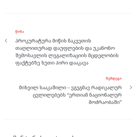
ce
itt
se
e
at
b
er
n
gr
s
o
g
a
A
ᲬᲘᲜᲐ
o
er
m
p
პროკურატურა მიწის ნაკვეთის
k
p
თაღლითურად დაუფლების და უკანონო
შემოსავლის ლეგალიზაციის მცდელობის
ფაქტებზე ხუთი პირი დააკავა
ᲨᲔᲛᲓᲔᲒᲘ
მიხეილ სააკაშილი – ვგეგმავ რადიკალურ
ცვლილებებს “ერთიან ნაციონალურ
მოძრაობაში”