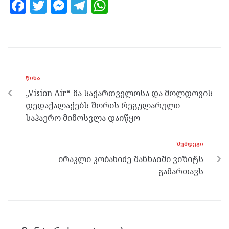
F
T
M
T
W
a
w
es
el
h
ce
itt
se
e
at
b
er
n
gr
s
o
g
a
A
ᲬᲘᲜᲐ
o
er
m
p
„Vision Air“-მა საქართველოსა და მოლდოვის
k
p
დედაქალაქებს შორის რეგულარული
საჰაერო მიმოსვლა დაიწყო
ᲨᲔᲛᲓᲔᲒᲘ
ირაკლი კობახიძე შანხაიში ვიზიტს
გამართავს