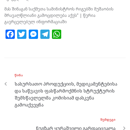
მას შინაგან საქმეთა სამინისტროს რიგებში მუშაობის
მრავალწლიანი გამოცდილება აქვს” | წერია
გავრცელებულ ინფორმაციაში
F
T
M
T
W
a
w
es
el
h
ce
itt
se
e
at
b
er
n
gr
s
o
g
a
A
ᲬᲘᲜᲐ
o
er
m
p
სასურსათო პროდუქციის, მედიკამენტებისა
k
p
და საწვავის ფასწარმოქმნის სტრუქტურის
შემსწავლელმა კომისიამ დასკვნა
გამოაქვეყნა
ᲨᲔᲛᲓᲔᲒᲘ
ნუგზარ ყურაშვილი გარდაიცვალა